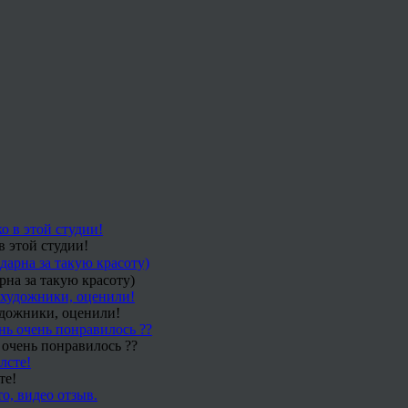
в этой студии!
рна за такую красоту)
удожники, оценили!
 очень понравилось ??
те!