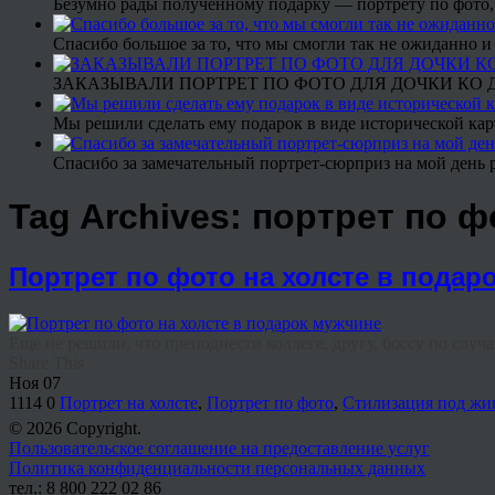
Безумно рады полученному подарку — портрету по фото,
Спасибо большое за то, что мы смогли так не ожиданно
ЗАКАЗЫВАЛИ ПОРТРЕТ ПО ФОТО ДЛЯ ДОЧКИ КО ДН
Мы решили сделать ему подарок в виде исторической кар
Спасибо за замечательный портрет-сюрприз на мой день 
Tag Archives:
портрет по ф
Портрет по фото на холсте в подар
Еще не решили, что преподнести коллеге, другу, боссу по случ
Share This
Ноя
07
1114
0
Портрет на холсте
,
Портрет по фото
,
Стилизация под жи
© 2026 Copyright.
Пользовательское соглашение на предоставление услуг
Политика конфиденциальности персональных данных
тел.: 8 800 222 02 86