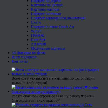
Портрет на дереве
Картины на досках
Картины маслом
Портрет пастелью
Портрет карандашом (имитация)
Скетч
Портрет в стиле Touch Art
WPAP
ГРАНЖ
Поп Арт
Art Brush
Модульные картины
3D фигурка по фото
Идеи подарков
Контакты
Всем советую заказывать картины по фотографии
только в этой студии!
Ребята спасибо? огромное за вашу работу❤ очень
благодарна за такую красоту)