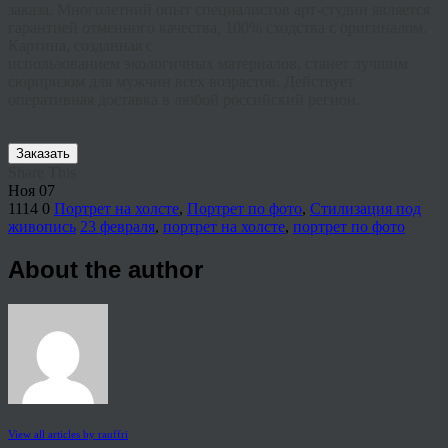
заказа. Многолетний опыт специалистов арт-студии является
гарантией отменного качества, 100% сходства с оригиналом.
Картина, созданная с
использованием
экологичных
материалов, станет лучшим
сюрпризом для мужчин всех возрастов. Действует
оперативная доставка в любой российский регион.
Заказать
Share This
Ноя
07
1114
0
Портрет на холсте
,
Портрет по фото
,
Стилизация под
живопись
23 февраля
,
портрет на холсте
,
портрет по фото
About the author
View all articles by rauffri