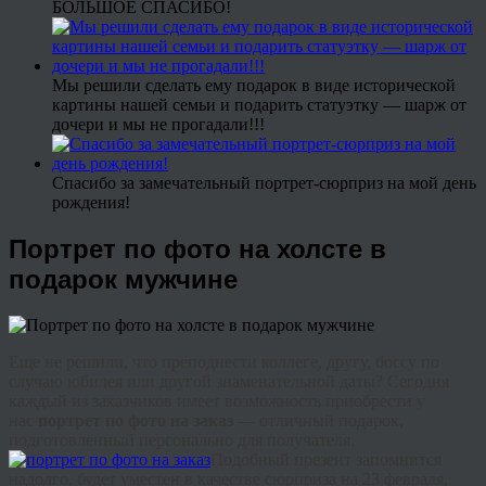
БОЛЬШОЕ СПАСИБО!
Мы решили сделать ему подарок в виде исторической
картины нашей семьи и подарить статуэтку — шарж от
дочери и мы не прогадали!!!
Спасибо за замечательный портрет-сюрприз на мой день
рождения!
Портрет по фото на холсте в
подарок мужчине
Еще не решили, что преподнести коллеге, другу, боссу по
случаю юбилея или другой знаменательной даты? Сегодня
каждый из заказчиков имеет возможность приобрести у
нас
портрет по фото на заказ
— отличный подарок,
подготовленный персонально для получателя.
Подобный презент запомнится
надолго, будет уместен в качестве сюрприза на 23 февраля,