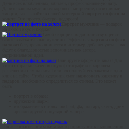
День всех влюбленных, юбилей, профессиональную дату.
Дарите вашим мужчинам хорошее настроение, позитивные
эмоции, заказывайте в нашей мастерской
портрет по фото на
холсте.
Это просто, быстро, недорого!
Портрет мужчине —
подарок
на любой вкус и бюджет
Такой сюрприз по достоинству оценят
самые взыскательные мужчины. Эффектная
картина по фото
на заказ
безупречно впишется в интерьер, добавит уюта, а вас
будут с благодарностью вспоминать как автора
нетривиальной идеи.
Планируете оформить заказ? Для
этого отправьте качественную фотографию в хорошем
разрешении нам на e-
mail
или воспользуйтесь заказом в один
клик на сайте. Чтобы художник смог
нарисовать картину в
подарок,
необходимо определиться со стилем. Это может
быть
портрет в образе;
дружеский шарж;
изображение в стилях
touch
art
,
gta
, поп арт, скетч,
дрим
арт или другой популярной манере.
После согласования макета мастер приступит к выполнению