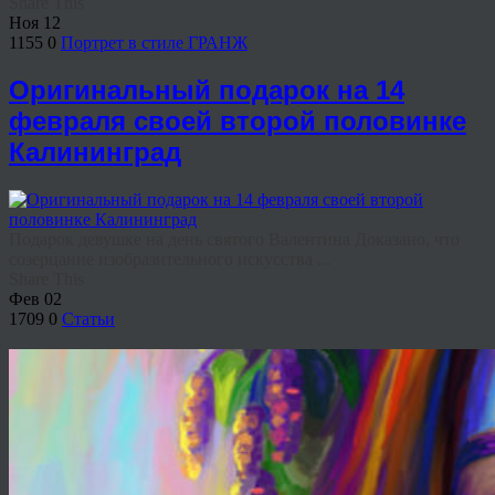
Share This
Ноя
12
1155
0
Портрет в стиле ГРАНЖ
Оригинальный подарок на 14
февраля своей второй половинке
Калининград
Подарок девушке на день святого Валентина Доказано, что
созерцание изобразительного искусства ...
Share This
Фев
02
1709
0
Статьи