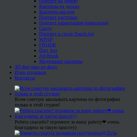
Портрет на дереве
Картины на досках
Картины маслом
Портрет пастелью
Портрет карандашом (имитация)
Скетч
Портрет в стиле Touch Art
WPAP
ГРАНЖ
Поп Арт
Art Brush
Модульные картины
3D фигурка по фото
Идеи подарков
Контакты
Всем советую заказывать картины по фотографии
только в этой студии!
Ребята спасибо? огромное за вашу работу❤ очень
благодарна за такую красоту)