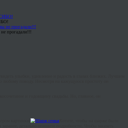
ИБО!
не прогадали!!!
увидеть улыбки, удивление и радость в глазах близких. Лучшим
о любому поводу. Несмотря на кажущуюся простоту он
косочетание и годовщину свадьбы. Но, главное, он
мером картинки.
Хотите, чтобы на шарже были
заранее, детально опишите подробности. Чтобы заказать