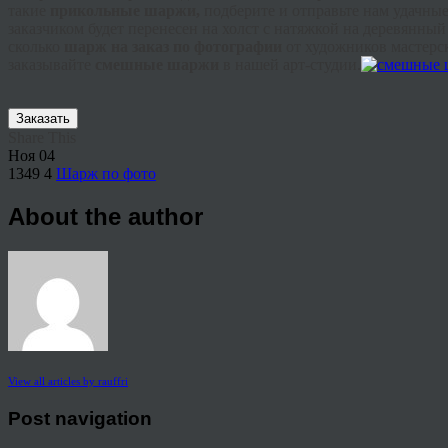
такие
прикольные шаржи,
подберите и отправьте нам удачные
заказчиком будет перенесен на холст с натяжкой на деревянный
сколько
шарж на заказ по фотографии
от художников мастерс
заказывайте
смешные шаржи
в нашей арт-студии.
Заказать
Share This
Ноя
04
1349
4
Шарж по фото
About the author
View all articles by rauffri
Post navigation