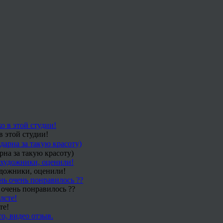
в этой студии!
рна за такую красоту)
удожники, оценили!
 очень понравилось ??
те!