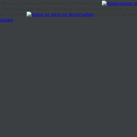
 (без
засветленных
/затемненных участков) фото.
 подрамник. Это придаст презенту особую презентабельность. Ск
кой «
Гранж
».
Дарите радость, мор