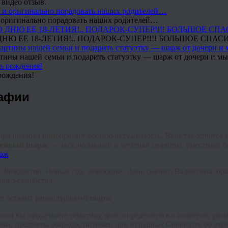
 видео отзыв.
 и оригинально порадовать наших родителей…
Ю ЕЕ 18-ЛЕТИЯ!.. ПОДАРОК-СУПЕР!!!! БОЛЬШОЕ СПАС
тины нашей семьи и подарить статуэтку — шарж от дочери и мы 
рождения!
рафии
ра подарка приобретает особую актуальность. Ведь так хочется 
мейный
шарж —
эксклюзивный и веселый сюрприз, уместный п
 Рождество, Новый год, новоселье, День святого Валентина, бра
ного семейства.
не оставит равнодушным
: шарж
если вы продумаете тематику, фон, определитесь с сюжетом, раз
мы, предметы обихода, питомец или игрушка? Сообщите об этом 