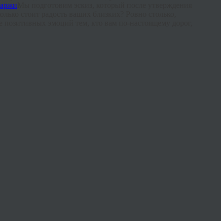
Мы подготовим эскиз, который после утверждения
олько стоит радость ваших близких? Ровно столько,
е позитивных эмоций тем, кто вам по-настоящему дорог,