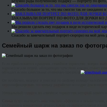
Безумно рады полученному подарку — портрету по фото,
Спасибо большое за то, что мы смогли так не ожиданно
ЗАКАЗЫВАЛИ ПОРТРЕТ ПО ФОТО ДЛЯ ДОЧКИ КО ДН
Мы решили сделать ему подарок в виде исторической кар
Спасибо за замечательный портрет-сюрприз на мой день 
Семейный шарж на заказ по фотог
Если приближается праздник, семейное торжество, вопрос выбо
вариантом для людей, обладающих чувством юмора, станет
с
е
обладает всеми качествами отличного презента.
Он необычен, недорог и уместен по любому поводу: на юбилей,
персонифицирован, поскольку разработан и создан для конкрет
Уникальный подарок на семейное торжество, который никого 
Семья
будет выглядеть максимально эффектно и реалистично, 
изображены конкретные детали: какие-то выразительные костю