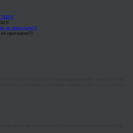
ИБО!
не прогадали!!!
их за труд, но и преподнести
подарок врачу
, который будет
персонализированные подарки, которые надолго остаются в
дарок врачу на заказ
говорит о внимательном отношении и