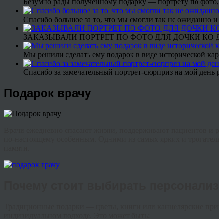
Безумно рады полученному подарку — портрету по фото,
Спасибо большое за то, что мы смогли так не ожиданно
ЗАКАЗЫВАЛИ ПОРТРЕТ ПО ФОТО ДЛЯ ДОЧКИ КО ДН
Мы решили сделать ему подарок в виде исторической кар
Спасибо за замечательный портрет-сюрприз на мой день 
Подарок врачу
Врачи ежедневно спасают жизни, поддерживают пациентов и ра
по-настоящему особенным. Одними из самых ярких и трогате
памяти.
Почему стоит выбирать персонали
Традиционные подарки — цветы, книги или канцелярские при
индивидуальном подходе. Это может быть: