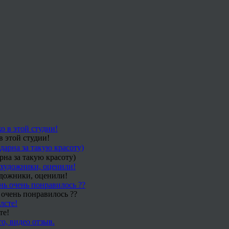
в этой студии!
рна за такую красоту)
удожники, оценили!
 очень понравилось ??
те!