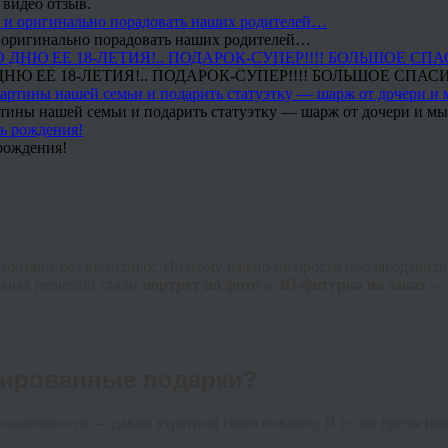
 видео отзыв.
 и оригинально порадовать наших родителей…
Ю ЕЕ 18-ЛЕТИЯ!.. ПОДАРОК-СУПЕР!!!! БОЛЬШОЕ СПАС
тины нашей семьи и подарить статуэтку — шарж от дочери и мы 
рождения!
ботают без выходных. Поэтому важно не просто поблагодарить 
льных решений стали
портрет по фото
и
3D-фигурка на заказ
— 
зированные подарки?
надлежности — давно утратили свою новизну. В то же время
по