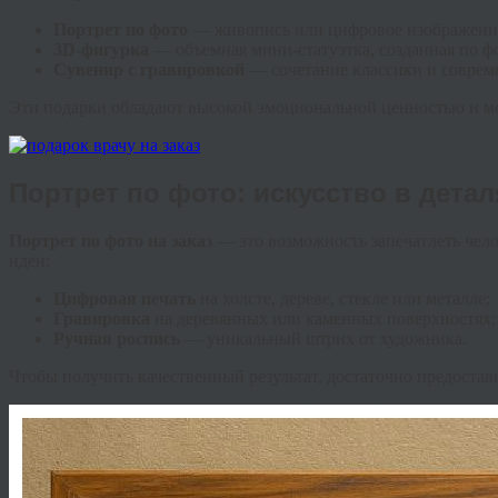
Портрет по фото
— живопись или цифровое изображение
3D-фигурка
— объемная мини-статуэтка, созданная по ф
Сувенир с гравировкой
— сочетание классики и соврем
Эти подарки обладают высокой эмоциональной ценностью и мо
Портрет по фото: искусство в детал
Портрет по фото на заказ
— это возможность запечатлеть чел
идеи:
Цифровая печать
на холсте, дереве, стекле или металле;
Гравировка
на деревянных или каменных поверхностях;
Ручная роспись
— уникальный штрих от художника.
Чтобы получить качественный результат, достаточно предостав