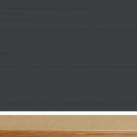
, напечатанное на различных материалах;
отографии;
енного дизайна.
гут стать настоящим украшением рабочего кабинета или домаш
ях
овека так, как он есть, или создать художественную интерпрет
ить четкое фото, желательно в хорошем освещении и с фронталь