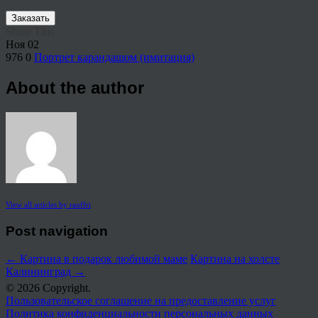
Заказать
Share This
Ноя
02
976
0
Портрет карандашом (имитация)
About the author
View all articles by rauffri
Post navigation
←
Картина в подарок любимой маме
Картина на холсте
Калининград
→
© 2026 Copyright.
Пользовательское соглашение на предоставление услуг
Политика конфиденциальности персональных данных