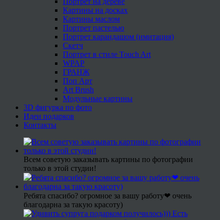
Портрет на дереве
Картины на досках
Картины маслом
Портрет пастелью
Портрет карандашом (имитация)
Скетч
Портрет в стиле Touch Art
WPAP
ГРАНЖ
Поп Арт
Art Brush
Модульные картины
3D фигурка по фото
Идеи подарков
Контакты
Всем советую заказывать картины по фотографии
только в этой студии!
Ребята спасибо? огромное за вашу работу❤ очень
благодарна за такую красоту)