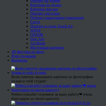
Портрет на дереве
Картины на досках
Картины маслом
Портрет пастелью
Портрет карандашом (имитация)
Скетч
Портрет в стиле Touch Art
WPAP
ГРАНЖ
Поп Арт
Art Brush
Модульные картины
3D фигурка по фото
Идеи подарков
Контакты
Всем советую заказывать картины по фотографии
только в этой студии!
Ребята спасибо? огромное за вашу работу❤ очень
благодарна за такую красоту)