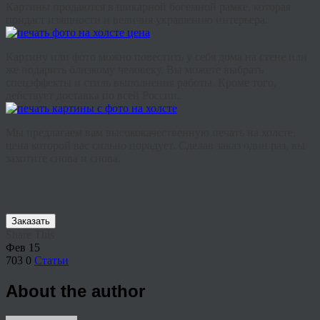
Картины продаются в шикарной богемной рамке, которая
придаст изящности и величия украшению интерьера.
Картину или фото можно повестить у себя дома на стене или
же подарить близкому человеку. Вы можете выбрать
спецэффекты и стиль выполнения работы. Кроме того,
действует доставка по всей России.
Мы предлагаем вам высококачественную печать на холсте,
цена которой вас сильно порадует. Сделав заказ один раз, вы
захотите снова и снова.
Заказать
Share This
Фев
15
703
0
Статьи
About the author