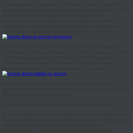
Использование современной техники позволяет провести
печать фото на холсте
или
печать картин на холсте
, так что
отличить от нарисованной очень сложно. Печать
осуществляется очень просто, в программу вводиться
заказанное изображение, обрабатывается и, с помощью
специального оборудования, производится печать на холсте.
Печать позволяет сделать картину любого изображения, от
фотографии двух влюбленных, до картины Сальвадора Дали.
Картина будет казаться настоящей. Кроме того, можно
использовать возможности фотошопа и придать картине
необходимый вид, добавить желаемые спецэффекты.
Картины, напечатанные на холсте, не теряют свой цвет,
яркость и четкость линий. Даже через продолжительное время,
холст будет выглядеть как новый.
Мы предлагаем вам печать фото и картин на холсте
Печать осуществляется на профессиональном оборудовании.
Картины получаются качественными, яркими. Кроме того, мы
предлагаем вам
печать фотографий на холсте с
подрамником
и
с натяжкой на подрамник недорого
.