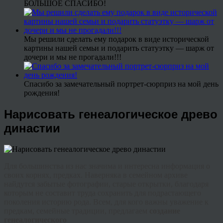
БОЛЬШОЕ СПАСИБО!
Мы решили сделать ему подарок в виде исторической
картины нашей семьи и подарить статуэтку — шарж от
дочери и мы не прогадали!!!
Спасибо за замечательный портрет-сюрприз на мой день
рождения!
Нарисовать генеалогическое древо
династии
Для большинства из нас значима и интересна информация о
своих корнях, предках. Наверняка в семейном архиве
найдутся забытые фотографии, старые открытки, благодаря
которым не составит труда сохранить для подрастающего
поколения историю рода. Всем, для кого важны уважение к
предкам, семейные традиции, предлагаем
создание
генеалогического