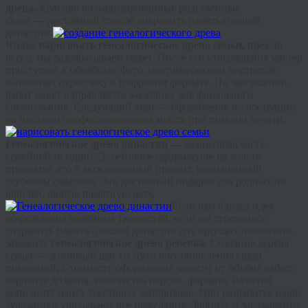
древа.
Красиво
визуализированные
родственные
связи
—
достойный способ сохранить память о вашей
династии.
Чтобы
нарисовать генеалогическое древо семьи,
прежде
всего, мы разрабатываем макет. После его утверждения мастер
приступает к обработке фото,
цветокоррекции
портретов,
выполняет отрисовку в цифровом формате. По завершении
работ макет направляется заказчику для финального
согласования. Следующий этап — оформление иллюстрации
на плотном профессиональном холсте при помощи печати.
Г
енеалогическое
древо династии —
важнейшая часть
семейной истории
.
Эстетичное оформление на холсте
превратит его в эксклюзивный презент, наполненный
глубоким смыслом. Это достойный подарок для родных на
юбилей, любую памятную дату.
Если вам близка идея
возрождения семейных ценностей, если вы стремитесь
сохранить память о вашей династии для будущих поколений,
закажите
генеалогическое древо ребенка.
Создание дерева
семьи — значимый шаг на пути восстановления связи
поколений
.
Стоимость оформления зависит от объёма работ:
варианта дизайна, количества персон, формата, наличия
дополнительных текстовых материалов. При разработке наши
художники учитывают все пожелания. Звоните и заказывайте.