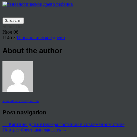
Заказать
Share This
Июл
06
1146
3
Генеалогическое древо
About the author
View all articles by rauffri
Post navigation
←
Картины для интерьера гостиной в современном стиле
Портрет блестками заказать
→