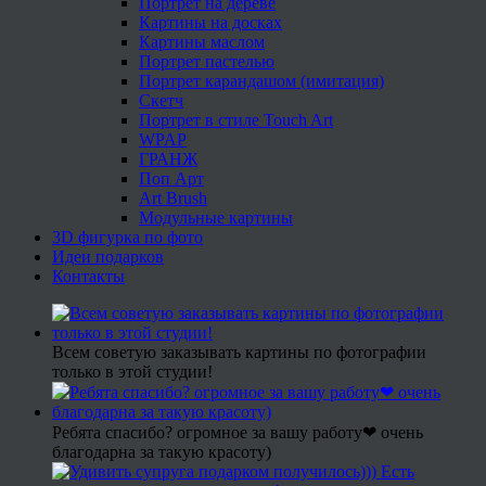
Портрет на дереве
Картины на досках
Картины маслом
Портрет пастелью
Портрет карандашом (имитация)
Скетч
Портрет в стиле Touch Art
WPAP
ГРАНЖ
Поп Арт
Art Brush
Модульные картины
3D фигурка по фото
Идеи подарков
Контакты
Всем советую заказывать картины по фотографии
только в этой студии!
Ребята спасибо? огромное за вашу работу❤ очень
благодарна за такую красоту)