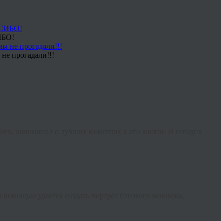
ИБО!
не прогадали!!!
мого, напоминал о лучших моментах в его жизни. И сегодня
го помощью удается создать портрет близкого человека,