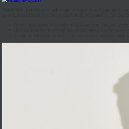
Mozabrick
, купить
который можно по доступной для таких кре
фиксации картины на стене и картонной подставкой. Процедура
Получатель заходит на сайт производителя, вводит шест
На электронную почту приходит детальная инструкция п
Теперь можно приступать к творческому процессу: начать