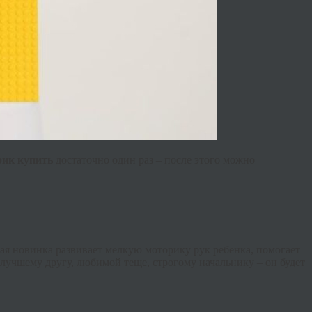
рик
купить
достаточно один раз – после этого можно
ная новинка развивает мелкую моторику рук ребенка, помогает
лучшему другу, любимой теще, строгому начальнику – он будет