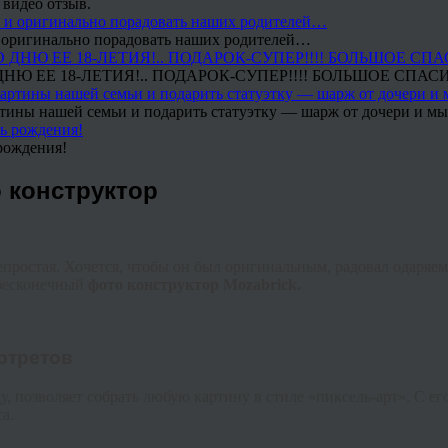
 видео отзыв.
 и оригинально порадовать наших родителей…
Ю ЕЕ 18-ЛЕТИЯ!.. ПОДАРОК-СУПЕР!!!! БОЛЬШОЕ СПАС
тины нашей семьи и подарить статуэтку — шарж от дочери и мы 
рождения!
 конструктор
непростая. Хочется, чтобы он был оригинальным, радовал одаряе
 бесконечный
фото конструктор
Mozabrick
.
ртретов
у, позволяет собрать любую картину в стиле «
пиксель
-арт». С е
а.