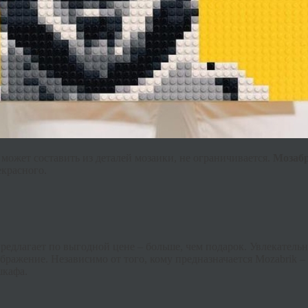
может составить из деталей мозаики, не ограничивается.
Мозаб
екрасного.
предлагает по выгодной цене – больше, чем подарок. Увлекатель
ображение. Независимо от того, кому предназначается
Mozabrik
– 
шкафа.