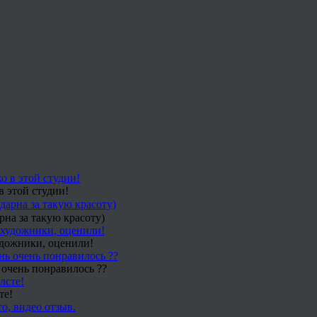
в этой студии!
рна за такую красоту)
удожники, оценили!
 очень понравилось ??
те!