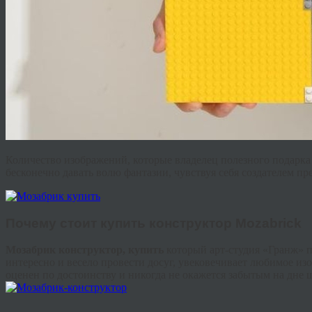
Количество изображений, которые владелец полезного подарка 
бесконечно давать волю фантазии, чувствуя себя создателем пр
Почему стоит
купить конструктор
Mozabrick
Мозабрик
конструктор, купить
который арт-студия «
Гранж
» 
интересно и весело провести досуг, увековечивает любимое из
оценен по достоинству и никогда не окажется забытым на дне 