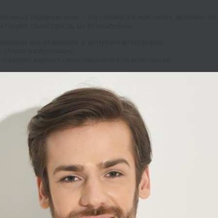
ативных подарков цене – это универсальный пазл с деталями мо
 сборки пазла проста, но увлекательна:
изначный код из коробки и загружает фотографию.
о сборке изображения.
 собирать картину самостоятельно или всей семьей.