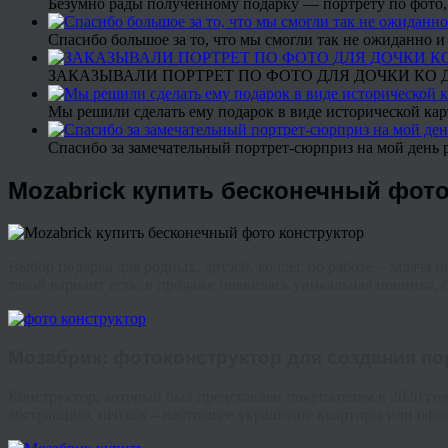
Безумно рады полученному подарку — портрету по фото,
Спасибо большое за то, что мы смогли так не ожиданно
ЗАКАЗЫВАЛИ ПОРТРЕТ ПО ФОТО ДЛЯ ДОЧКИ КО ДН
Мы решили сделать ему подарок в виде исторической кар
Спасибо за замечательный портрет-сюрприз на мой день 
Mozabrick купить бесконечный фото
Выбор подарка для родных, друзей, коллег по работе – задача 
такой вариант есть: в продаже появилась уникальная новинка,
Мозабрик
: фото
конструктор
для создания по
Конструктор, который был представлен покупателям в 2020 год
абстракцию, пейзаж – настоящее украшение квартиры или офис