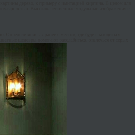
картины дерево, к примеру с имитацией кирпича. В целом для
популярностью. Высококачественные модульные изображения с
. Определившись заранее с местом, где будет находиться
цветные шедевры помогают расслабиться, отвлечься от серых