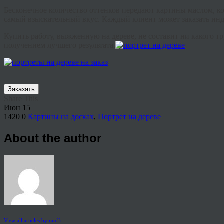
Бесконечное количество оттенков передают картины маслом, к
самый взыскательный вкус. Каждый клиент может заказать и
Купить работу, выжженную на дереве, не составит ни какого 
получением лучшего результата.
Заказать
Share This
Июн
15
1420
0
Картины на досках
,
Портрет на дереве
About the author
View all articles by rauffri