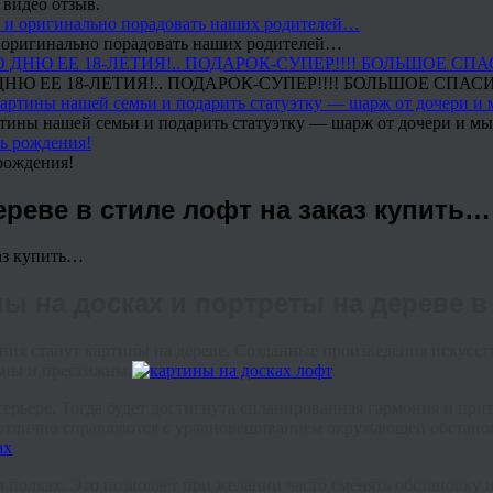
 видео отзыв.
 и оригинально порадовать наших родителей…
Ю ЕЕ 18-ЛЕТИЯ!.. ПОДАРОК-СУПЕР!!!! БОЛЬШОЕ СПАС
тины нашей семьи и подарить статуэтку — шарж от дочери и мы 
рождения!
ереве в стиле лофт на заказ купить…
ны на досках и портреты на дереве в
я станут картины на дереве. Созданные произведения искусст
ьны и престижны.
терьере. Тогда будет достигнута спланированная гармония и пр
 отлично справляются с уравновешиванием окружающей обстанов
 полках. Это позволяет при желании часто сменять обстановку 