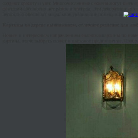
создают красоту и уют. Многочисленные сюжеты могут быть я
фантазии абсолютно нет рамок и преград. Эти декоративные 
легкостью обеспечат визуальное увеличение помещения.
Картины на дереве выжиганием, отличное решение для люб
Новым и интересным направлением являются картины по номера
картина, легче выбрать сюжет и цветовое предпочтение. Изоб