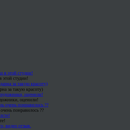
в этой студии!
рна за такую красоту)
удожники, оценили!
 очень понравилось ??
те!