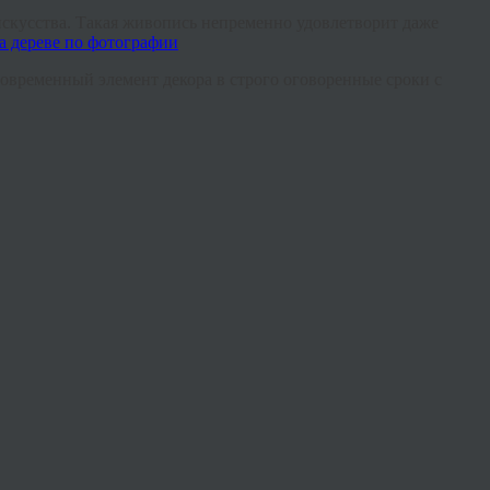
искусства. Такая живопись непременно удовлетворит даже
современный элемент декора в строго оговоренные сроки с