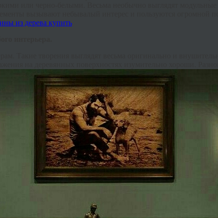
ркими или черно-белыми. Весьма необычно выглядят модульные 
элементы вызывают небывалый интерес и пользуются огромной 
ого интерьера.
м. Такие творения выглядят весьма оригинально и внушительно
ражения на деревянных поверхностях изумительно хороши. Разно