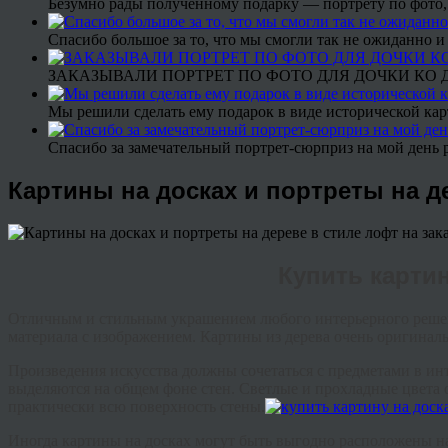
Безумно рады полученному подарку — портрету по фото,
Спасибо большое за то, что мы смогли так не ожиданно
ЗАКАЗЫВАЛИ ПОРТРЕТ ПО ФОТО ДЛЯ ДОЧКИ КО ДН
Мы решили сделать ему подарок в виде исторической кар
Спасибо за замечательный портрет-сюрприз на мой день 
Картины на досках и портреты на д
Купить карти
Отличным и стильным украшением любого интерьерного решени
материала с изображением. Картины из дерева очень оригинал
Произведения искусства должны сочетаться с предметами в ин
выделяются на общем фоне стен. Светлые и прохладные цвета
практически всю поверхность стены.
Иногда картины на досках могут быть выгодно расположены на