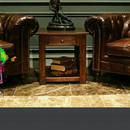
одарком для друзей и родных. Несомненно, такой презент займ
иональном устройстве позволяет передавать удивительную четко