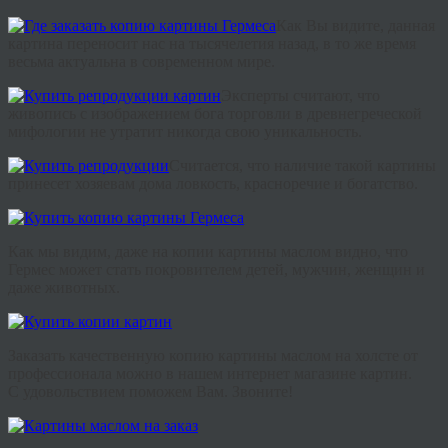
Как
Вы
видите
,
данная
картина
переносит
нас
на
тысячелетия
назад
,
в
то
же
время
весьма
актуальна
в
современном
мире
.
Эксперты
считают
,
что
живопись
с
изображением
бога
торговли
в
древнегреческой
мифологии
не
утратит
никогда
свою
уникальность
.
Считается
,
что
наличие
такой
картины
принесет
хозяевам
дома
ловкость
,
красноречие
и
богатство
.
Как
мы
видим
,
даже
на
копии
картины
маслом
видно
,
что
Гермес
может
стать
покровителем
детей
,
мужчин
,
женщин
и
даже
животных
.
Заказать качественную копию картины маслом на холсте от
профессионала можно в нашем интернет магазине картин.
С удовольствием поможем Вам. Звоните!