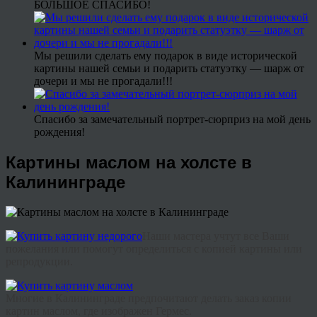
БОЛЬШОЕ СПАСИБО!
Мы решили сделать ему подарок в виде исторической
картины нашей семьи и подарить статуэтку — шарж от
дочери и мы не прогадали!!!
Спасибо за замечательный портрет-сюрприз на мой день
рождения!
Картины маслом на холсте в
Калининграде
Наши
мастера
учтут
все
Ваши
пожелания
или
помогут
определиться
с
копией
картины или
репродукции
.
Многие
в Калининграде
предпочитают
делать
заказ
копии
картин
маслом
,
где
изображен
Гермес
.