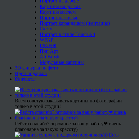
Портрет на дереве
Картины на досках
Картины маслом
Портрет пастелью
Портрет карандашом (имитация)
Скетч
Портрет в стиле Touch Art
WPAP
ГРАНЖ
Поп Арт
Art Brush
Модульные картины
3D фигурка по фото
Идеи подарков
Контакты
Всем советую заказывать картины по фотографии
только в этой студии!
Ребята спасибо? огромное за вашу работу❤ очень
благодарна за такую красоту)