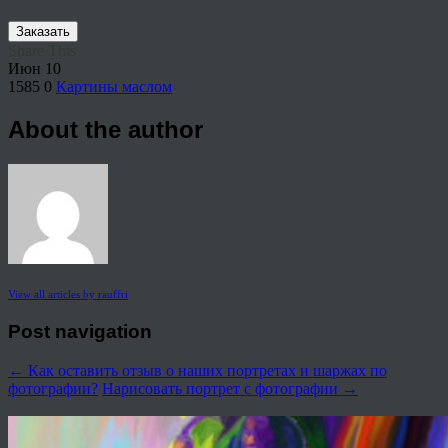
Заказать
Share This
Июн
10
1585
0
Картины маслом
About the author
View all articles by rauffri
Post navigation
←
Как оставить отзыв о наших портретах и шаржах по
фотографии?
Нарисовать портрет с фотографии
→