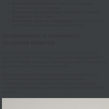
Физическое изготовление
: сборка конструкции,
установка деталей, покраска.
Добавление интерактивных элементов
: подсветка,
движущиеся части, звуки.
Финальная сборка и тестирование
: проверка работы
всех систем, корректировка внешнего вида.
Особенности и сложности
создания макетов
Особое внимание уделяется соблюдению масштаба (чаще
всего 1:50, 1:100, 1:200). Также важно точно воспроизвести
технологические процессы, особенно если макет используется
для обучения или управления проектом.
Кроме того, работа с технической документацией требует
высокой квалификации дизайнеров и инженеров.
Современные макеты могут быть связаны с цифровыми
системами управления и даже использоваться в составе BIM-
проектов.