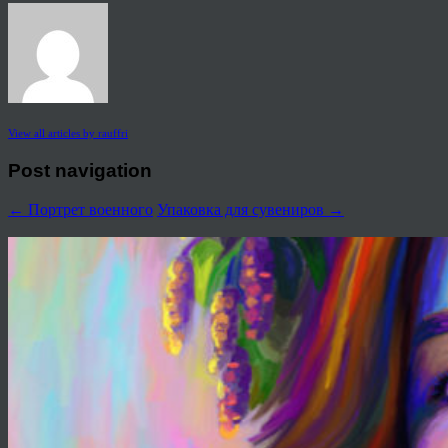
View all articles by rauffri
Post navigation
←
Портрет военного
Упаковка для сувениров
→