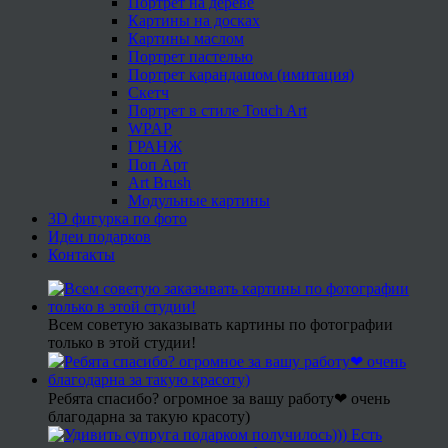
Портрет на дереве
Картины на досках
Картины маслом
Портрет пастелью
Портрет карандашом (имитация)
Скетч
Портрет в стиле Touch Art
WPAP
ГРАНЖ
Поп Арт
Art Brush
Модульные картины
3D фигурка по фото
Идеи подарков
Контакты
Всем советую заказывать картины по фотографии
только в этой студии!
Ребята спасибо? огромное за вашу работу❤ очень
благодарна за такую красоту)