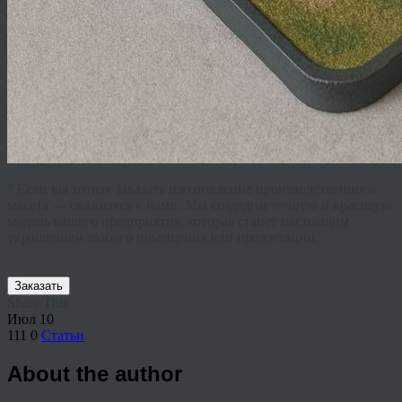
? Если вы хотите заказать изготовление производственного
макета — свяжитесь с нами. Мы создадим точную и красивую
модель вашего предприятия, которая станет настоящим
украшением любого помещения или презентации.
Заказать
Share This
Июл
10
111
0
Статьи
About the author