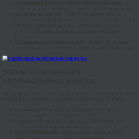
Демонстрация проекта инвесторам и клиентам
—
наглядное представление облегчает принятие решений.
Обучение персонала
— макет помогает изучить
расположение оборудования и особенности планировки.
Выставочные экспозиции
— профессионально
выполненные макеты привлекают внимание на
выставках.
Планирование и оптимизация
— позволяет заранее
протестировать размещение оборудования и логистику.
Этапы изготовления
промышленных макетов
Создание макета — это сложный процесс, требующий участия
специалистов разных направлений. Вот основные этапы:
Подготовка ТЗ и сбор информации
: изучаются
чертежи, планы, фотографии объекта.
Создание 3D-модели
: с помощью CAD-программ
делается точная виртуальная копия.
Выбор материалов
: используются акрил, пластик,
дерево, металл, электронные компоненты.