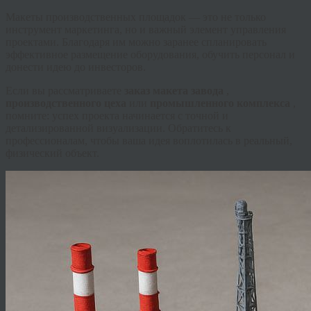
Макеты производственных площадок — это не только
инструмент маркетинга, но и важный элемент управления
проектами. Благодаря им можно заранее спланировать
эффективное размещение оборудования, обучить персонал и
донести идею до инвесторов.
Если вы рассматриваете
заказ макета завода
,
производственного цеха
или
промышленного комплекса
,
помните: успех проекта начинается с точной и
детализированной визуализации. Обратитесь к
профессионалам, чтобы ваша идея воплотилась в реальный,
физический объект.