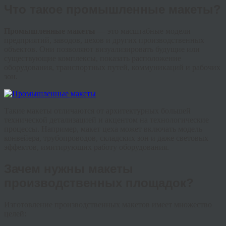
Что такое промышленные макеты?
Промышленные макеты
— это масштабные модели
предприятий, заводов, цехов и других производственных
объектов. Они позволяют визуализировать будущие или
существующие комплексы, показать расположение
оборудования, транспортных путей, коммуникаций и рабочих
зон.
Такие макеты отличаются от архитектурных большей
технической детализацией и акцентом на технологические
процессы. Например, макет цеха может включать модель
конвейера, трубопроводов, складских зон и даже световых
эффектов, имитирующих работу оборудования.
Зачем нужны макеты
производственных площадок?
Изготовление производственных макетов имеет множество
целей: