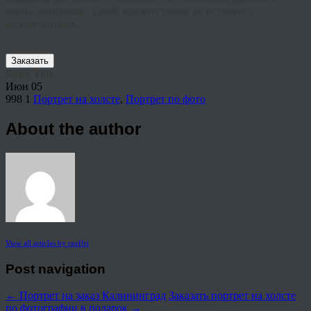
очень волнующе. Такой презент точно не останется
незамеченным.
Заказать
Share This
Июн
05
998
1
Портрет на холсте
,
Портрет по фото
About the author
View all articles by rauffri
Post navigation
←
Портрет на заказ Калининград
Заказать портрет на холсте
по фотографии в подарок
→