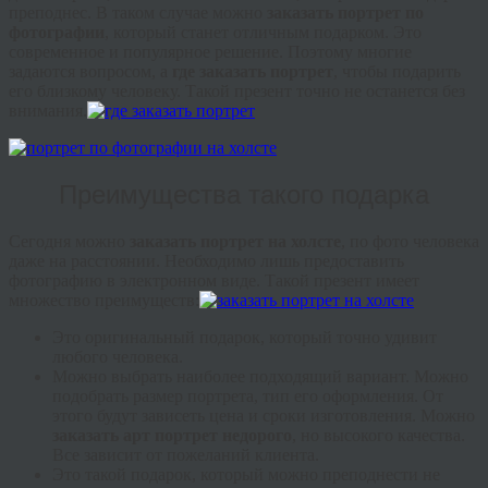
преподнес. В таком случае можно
заказать портрет по
фотографии
, который станет отличным подарком. Это
современное и популярное решение. Поэтому многие
задаются вопросом, а
где заказать портрет
, чтобы подарить
его близкому человеку. Такой презент точно не останется без
внимания.
Преимущества такого подарка
Сегодня можно
заказать портрет на холсте
, по фото человека
даже на расстоянии. Необходимо лишь предоставить
фотографию в электронном виде. Такой презент имеет
множество преимуществ:
Это оригинальный подарок, который точно удивит
любого человека.
Можно выбрать наиболее подходящий вариант. Можно
подобрать размер портрета, тип его оформления. От
этого будут зависеть цена и сроки изготовления. Можно
заказать арт портрет недорого
, но высокого качества.
Все зависит от пожеланий клиента.
Это такой подарок, который можно преподнести не