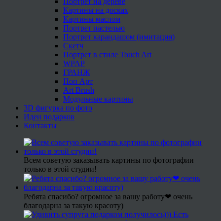
Портрет на дереве
Картины на досках
Картины маслом
Портрет пастелью
Портрет карандашом (имитация)
Скетч
Портрет в стиле Touch Art
WPAP
ГРАНЖ
Поп Арт
Art Brush
Модульные картины
3D фигурка по фото
Идеи подарков
Контакты
Всем советую заказывать картины по фотографии
только в этой студии!
Ребята спасибо? огромное за вашу работу❤ очень
благодарна за такую красоту)