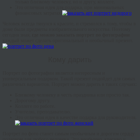
только близкому человеку, но и другу, коллеге.
Это отличная идея для подарка, при минимальных
финансовых затратах.
Человек всегда тянулся к красоте, и стремился к тому, чтобы в
доме были предметы изобразительного искусства. Поэтому
сегодня зная,
где можно заказать портрет по фотографии
каждый может сделать оригинальный и необычный презент.
Кому дарить
Портрет по фотографии является интересным и
универсальным подарком. Такой презент подойдет для самых
различных вариантов. Портрет можно дарить в таких случаях:
Близкому человеку в честь праздника или просто так.
Дорогому другу.
Коллеге по работе.
Учителю, преподавателю.
Это отличная идея в качестве подарка для руководителя.
Портрет по фото станет самым необычным и дорогим сердцу
подарком для любого человека. Это необычно, красиво и