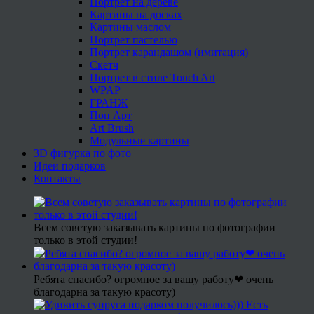
Портрет на дереве
Картины на досках
Картины маслом
Портрет пастелью
Портрет карандашом (имитация)
Скетч
Портрет в стиле Touch Art
WPAP
ГРАНЖ
Поп Арт
Art Brush
Модульные картины
3D фигурка по фото
Идеи подарков
Контакты
Всем советую заказывать картины по фотографии
только в этой студии!
Ребята спасибо? огромное за вашу работу❤ очень
благодарна за такую красоту)