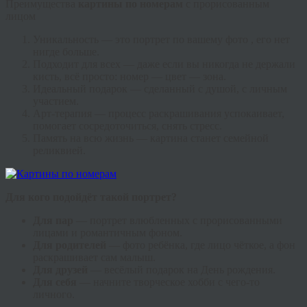
Преимущества
картины по номерам
с прорисованным
лицом
Уникальность — это портрет по вашему фото , его нет
нигде больше.
Подходит для всех — даже если вы никогда не держали
кисть, всё просто: номер — цвет — зона.
Идеальный подарок — сделанный с душой, с личным
участием.
Арт-терапия — процесс раскрашивания успокаивает,
помогает сосредоточиться, снять стресс.
Память на всю жизнь — картина станет семейной
реликвией.
Для кого подойдёт такой портрет?
Для пар
— портрет влюбленных с прорисованными
лицами и романтичным фоном.
Для родителей
— фото ребёнка, где лицо чёткое, а фон
раскрашивает сам малыш.
Для друзей
— весёлый подарок на День рождения.
Для себя
— начните творческое хобби с чего-то
личного.