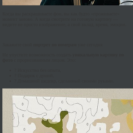
Когда вы раскрашиваете фон, вы как будто «проживаете»
момент заново. А когда смотрите на готовую картину —
видите не просто изображение, а свой вклад, время, эмоции.
Закажите свой
портрет по номерам
уже сегодня
Не упустите возможность создать
уникальную картину по
фото
с прорисованным лицом. Это:
? Искусство без опыта,
? Подарок с душой,
?️ Домашний шедевр, сделанный своими руками.