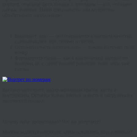
портрет, семейное фото, снимок с питомцем — всё, что имеет
для вас значение. Наши специалисты или алгоритмы
обрабатывают изображение:
Выделяют лицо — оно сохраняется в высоком качестве,
с детализацией черт, тенями и светом.
Остальную часть делят на зоны — каждая получает свой
номер.
Формируется схема — как в классической картине по
номерам, но с одной важной разницей: ваше лицо уже
готово.
Вы получаете холст, набор акриловых красок, кисти и
инструкцию. Остаётся только взяться за кисть и погрузиться в
творческий процесс.
Почему лицо прорисовано? Что вы получаете?
Многие задаются вопросом:
зачем оставлять лицо готовым?