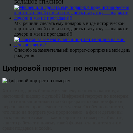
БОЛЬШОЕ СПАСИБО!
Мы решили сделать ему подарок в виде исторической
картины нашей семьи и подарить статуэтку — шарж от
дочери и мы не прогадали!!!
Спасибо за замечательный портрет-сюрприз на мой день
рождения!
Цифровой портрет по номерам
Хотите подарить близкому человеку не просто картину, а
настоящий шедевр с душой?
Цифровой портрет по номерам
— это инновационный способ превратить обычное фото в
персональное произведение искусства. Особенно ценно то,
что лицо на портрете уже прорисовано , а фон и детали вы
раскрашиваете сами — как в картине по номерам. Узнайте,
как это работает и почему такой формат становится хитом
среди подарков и хобби.