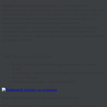
Цифровой портрет по номерам
— это уникальная
технология, при которой ваше фото превращается в схему для
рисования. Каждая зона изображения получает свой номер,
соответствующий определённому цвету краски. Но есть
важная особенность: лицо остаётся полностью
прорисованным. Это гарантирует максимальное сходство с
оригиналом, а вы получаете возможность раскрасить всё
остальное — как в любимой детской раскраске, только теперь
это ваша история.
Такой формат сочетает в себе:
Профессиональную основу (фотографически точное
лицо),
Творческую свободу (вы выбираете, как раскрасить фон,
одежду, позади),
Личное участие (вы — автор картины).
Как создается портрет по номерам по фото?
Процесс начинается с загрузки фотографии. Это может быть