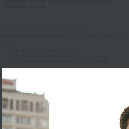
которую можно вставить в раму и повесить в гостиной,
спальне или кабинете.
Это не просто картина — это ваша история
Цифровая картина по номерам
— это не просто хобби. Это
способ:
Почувствовать себя художником,
Сохранить важный момент,
Сделать подарок, который запомнится навсегда.