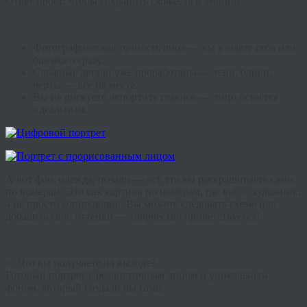
Ответ прост: чтобы сохранить схожесть и эмоции.
Фотографическая точность лица — вы узнаёте себя или
близкого сразу.
Сложные детали уже проработаны — тени, блики,
черты — всё на месте.
Вы не рискуете испортить главное — лицо остаётся
идеальным.
А вот фон, одежда, позади — всё это вы раскрашиваете сами,
по номерам. Это как картина по номерам, где вы — художник,
а не просто копировщик. Вы можете следовать схеме или
добавить свои оттенки — творчество приветствуется!
✅ Что вы получаете на выходе?
Готовый портрет с реалистичным лицом и уникальным
фоном, который создали вы сами.