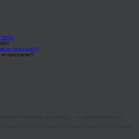
ИБО!
не прогадали!!!
однести к любому празднику – от дня рождения до
е получается картина с необычной фактурой, которая