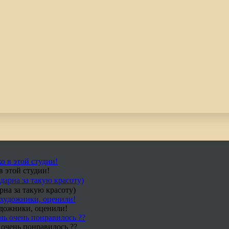
в этой студии!
рна за такую красоту)
удожники, оценили!
 очень понравилось ??