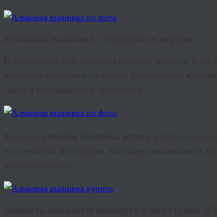
Алмазная вышивка – подарок со вкусом
Приближается день рождения близкого человека, и вы н
впечатлит виновника торжества. Оригинальная
алмазн
сияют и переливаются в лучах света.
Красивая
алмазная вышивка, купить
которую можно в
или семейной фотографии. Благодаря максимальной дет
декора интерьера.
Заказать алмазную вышивку в арт-студии «
Г