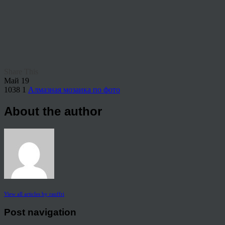
Share This
Май
19
1038
1
Алмазная мозаика по фото
About the author
View all articles by rauffri
Post navigation