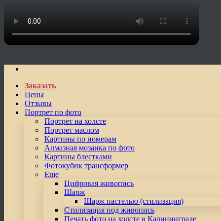
Заказать
Цены
Отзывы
Портрет по фото
Портрет на холсте
Портрет маслом
Картины по номерам
Алмазная мозаика по фото
Картины блестками
Фотокубик трансформер
Еще
Цифровая живопись
Шарж
Шарж пастелью (стилизация)
Стилизация под живопись
Печать фото на холсте в Калининграде