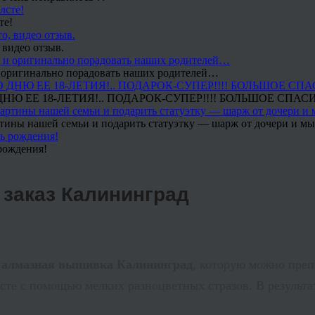
те!
 видео отзыв.
 и оригинально порадовать наших родителей…
Ю ЕЕ 18-ЛЕТИЯ!.. ПОДАРОК-СУПЕР!!!! БОЛЬШОЕ СПАС
тины нашей семьи и подарить статуэтку — шарж от дочери и мы 
рождения!
 заказ Калининград
я
алмазная вышивка Калининград
, которую можно преп
те с помощью мелких разноцветных стразов. В результат