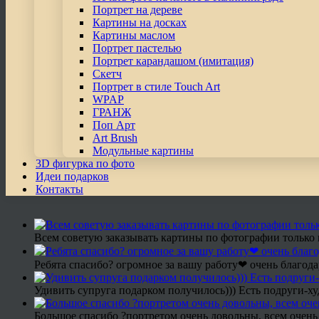
Портрет на дереве
Картины на досках
Картины маслом
Портрет пастелью
Портрет карандашом (имитация)
Скетч
Портрет в стиле Touch Art
WPAP
ГРАНЖ
Поп Арт
Art Brush
Модульные картины
3D фигурка по фото
Идеи подарков
Контакты
Всем советую заказывать картины по фотографии только 
Ребята спасибо? огромное за вашу работу❤ очень благода
Удивить супруга подарком получилось))) Есть подруги-х
Большое спасибо ?портретом очень довольны, всем очень