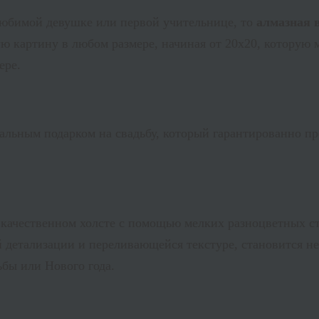
любимой девушке или первой учительнице, то
алмазная 
 картину в любом размере, начиная от 20х20, которую м
ере.
альным подарком на свадьбу, который гарантированно пр
а качественном холсте с помощью мелких разноцветных с
й детализации и переливающейся текстуре,
становится не
бы или Нового года.