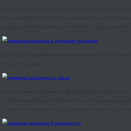
Если вы ищете оригинальный подарок маме, бабушке, 
решением. В нашей мастерской можно заказать объемную
большим холстом 80х80 для стильного акцента в интерь
Кроме того,
алмазная вышивка на заказ
считается иде
студией «
Гранж
»!
Такая
алмазная вышивка по фотографии
создаётся н
работе невероятную глубину и блеск. Благодаря высоко
— идеальным выбором для дня рождения, юбилея, свадь